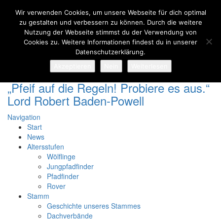
Wir verwenden Cookies, um unsere Webseite für dich optimal
zu gestalten und verbessern zu können. Durch die weitere
Nutzung der Webseite stimmst du der Verwendung von
Cookies zu. Weitere Informationen findest du in unserer
Diözesanseite
Datenschutzerklärung.
Kontakt
Facebook
Akzeptieren
Nein
Weiterlesen
„Pfeif auf die Regeln! Probiere es aus.“
Lord Robert Baden-Powell
Navigation
Start
News
Altersstufen
Wölflinge
Jungpfadfinder
Pfadfinder
Rover
Stamm
Geschichte unseres Stammes
Dachverbände