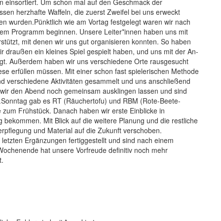
an einsortiert. Um schon mal auf den Geschmack der
 herzhafte Waffeln, die zuerst Zweifel bei uns erweckt
sen wurden.Pünktlich wie am Vortag festgelegt waren wir nach
rem Programm beginnen. Unsere Leiter*innen haben uns mit
rstützt, mit denen wir uns gut organisieren konnten. So haben
r draußen ein kleines Spiel gespielt haben, und uns mit der An-
tigt. Außerdem haben wir uns verschiedene Orte rausgesucht
se erfüllen müssen. Mit einer schon fast spielerischen Methode
 verschiedene Aktivitäten gesammelt und uns anschließend
 wir den Abend noch gemeinsam ausklingen lassen und sind
n.Sonntag gab es RT (Räuchertofu) und RBM (Rote-Beete-
 zum Frühstück. Danach haben wir erste Einblicke in
 bekommen. Mit Blick auf die weitere Planung und die restliche
rpflegung und Material auf die Zukunft verschoben.
letzten Ergänzungen fertiggestellt und sind nach einem
ochenende hat unsere Vorfreude definitiv noch mehr
t.