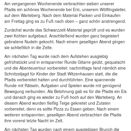
Am vergangenen Wochenende verbrachten sieben unserer
Pfadis ein schönes Wochenende bei Eric, unserem Wölflingsleiter,
auf dem Warteberg. Nach dem Material-Packen und Einkaufen
am Freitag ging es zu Fuß nach oben – ganz schön anstrengend.
Zunächst wurde das Schwarzzelt-Material geprüft und es wurden
zwei Kohten aufgebaut. Anschließend wurden ganz begeistert
gebratene Nudeln gekocht. Nach einem geselligen Abend gingen
sie schließlich in die Zelte.
Am nächsten Tag wurde nach dem Aufstehen ausgiebig
gefrühstückt und in entspannter Runde Gitarre geübt, gequatscht
und die Abenteuertour vorbereitet: nachmittags fand nämlich eine
Schnitzeljagd für Kinder der Stadt Witzenhausen statt, die die
Pfadis vorbereitet hatten und durchführten. Eine spannende
Runde mit Rätseln, Aufgaben und Spielen wurde mit genügend
Bewegung verbunden. Als Belohnung gab es für die Pfadis ein Eis
und danach ging es wieder zu Fuß hoch auf den Warteberg. An
diesem Abend wurden fleißig Teige geknetet und Zutaten
vorbereitet, denn es sollte Pizza zu Essen geben. Nach einem
weiteren entspannten, geselligen Abend verbrachten die Pfadis
ihre vorerst letzte Nacht im Zelt.
Am nächsten Tag wurden nach einem ausgiebigen Brunch die