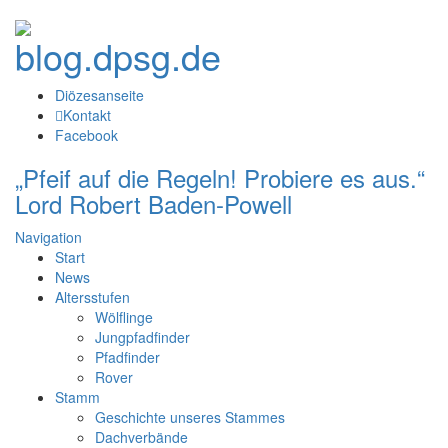
Diözesanseite
Kontakt
Facebook
„Pfeif auf die Regeln! Probiere es aus.“
Lord Robert Baden-Powell
Navigation
Start
News
Altersstufen
Wölflinge
Jungpfadfinder
Pfadfinder
Rover
Stamm
Geschichte unseres Stammes
Dachverbände