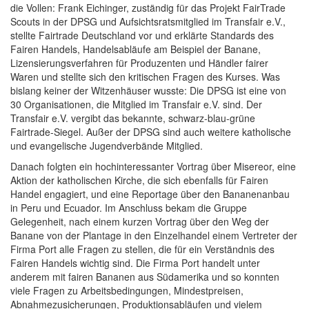
die Vollen: Frank Eichinger, zuständig für das Projekt FairTrade
Scouts in der DPSG und Aufsichtsratsmitglied im Transfair e.V.,
stellte Fairtrade Deutschland vor und erklärte Standards des
Fairen Handels, Handelsabläufe am Beispiel der Banane,
Lizensierungsverfahren für Produzenten und Händler fairer
Waren und stellte sich den kritischen Fragen des Kurses. Was
bislang keiner der Witzenhäuser wusste: Die DPSG ist eine von
30 Organisationen, die Mitglied im Transfair e.V. sind. Der
Transfair e.V. vergibt das bekannte, schwarz-blau-grüne
Fairtrade-Siegel. Außer der DPSG sind auch weitere katholische
und evangelische Jugendverbände Mitglied.
Danach folgten ein hochinteressanter Vortrag über Misereor, eine
Aktion der katholischen Kirche, die sich ebenfalls für Fairen
Handel engagiert, und eine Reportage über den Bananenanbau
in Peru und Ecuador. Im Anschluss bekam die Gruppe
Gelegenheit, nach einem kurzen Vortrag über den Weg der
Banane von der Plantage in den Einzelhandel einem Vertreter der
Firma Port alle Fragen zu stellen, die für ein Verständnis des
Fairen Handels wichtig sind. Die Firma Port handelt unter
anderem mit fairen Bananen aus Südamerika und so konnten
viele Fragen zu Arbeitsbedingungen, Mindestpreisen,
Abnahmezusicherungen, Produktionsabläufen und vielem