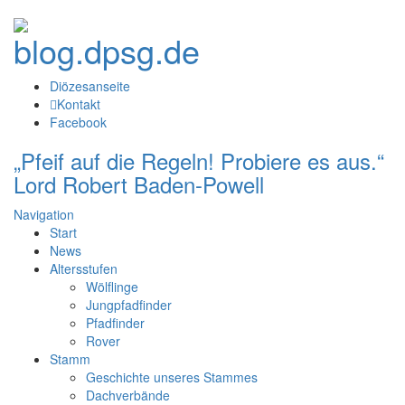
Diözesanseite
Kontakt
Facebook
„Pfeif auf die Regeln! Probiere es aus.“
Lord Robert Baden-Powell
Navigation
Start
News
Altersstufen
Wölflinge
Jungpfadfinder
Pfadfinder
Rover
Stamm
Geschichte unseres Stammes
Dachverbände