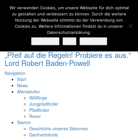
Wir verwenden Cookies, um unsere Webseite für dich optimal
zu gestalten und verbessern zu können. Durch die weitere
Nutzung der Webseite stimmst du der Verwendung von
Cookies zu. Weitere Informationen findest du in unserer
Diözesanseite
Datenschutzerklärung.
Kontakt
Facebook
Akzeptieren
Nein
Weiterlesen
„Pfeif auf die Regeln! Probiere es aus.“
Lord Robert Baden-Powell
Navigation
Start
News
Altersstufen
Wölflinge
Jungpfadfinder
Pfadfinder
Rover
Stamm
Geschichte unseres Stammes
Dachverbände