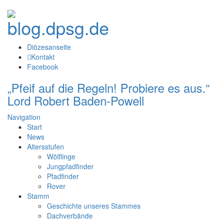
Diözesanseite
Kontakt
Facebook
„Pfeif auf die Regeln! Probiere es aus.“
Lord Robert Baden-Powell
Navigation
Start
News
Altersstufen
Wölflinge
Jungpfadfinder
Pfadfinder
Rover
Stamm
Geschichte unseres Stammes
Dachverbände