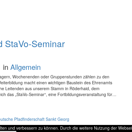
d StaVo-Seminar
1 in
Allgemein
lagern, Wochenenden oder Gruppenstunden zählen zu den
eiterbildung macht einen wichtigen Baustein des Ehrenamts
he Leitenden aus unserem Stamm in Röderhaid, dem
ich das „StaVo-Seminar“, eine Fortbildungsveranstaltung für…
tsche Pfadfinderschaft Sankt Georg
alten und verbessern zu können. Durch die weitere Nutzung der Webse