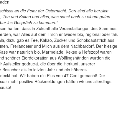
laden:
hluss an die Feier der Osternacht. Dort sind alle herzlich
ee, Tee und Kakao und alles, was sonst noch zu einem guten
über ins Gespräch zu kommen.“
en hatten, dass in Zukunft alle Veranstaltungen des Stammes
erden, war Alles auf dem Tisch entweder bio, regional oder fair.
a, dazu gab es Tee, Kakao, Zucker und Schokoaufstrich aus
nen, Freilandeier und Milch aus dem Nachbardorf. Der hiesige
 Käse war natürlich bio. Marmelade, Kekse & Hefezopf waren
und schöner Eierdekoration aus Wölflingshänden wurden die
r Aufsteller gedruckt, die über die Herkunft unserer
r Besucher als im letzten Jahr und ein höheres
ckt hat: Wir haben ein Plus von 47 Cent gemacht! Der
paar mehr positive Rückmeldungen hätten wir uns allerdings
nauso!