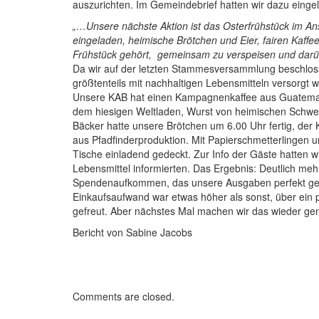
auszurichten. Im Gemeindebrief hatten wir dazu einge
„…Unsere nächste Aktion ist das Osterfrühstück im Ansc
eingeladen, heimische Brötchen und Eier, fairen Kaff
Frühstück gehört, gemeinsam zu verspeisen und dar
Da wir auf der letzten Stammesversammlung beschloss
größtenteils mit nachhaltigen Lebensmitteln versorgt w
Unsere KAB hat einen Kampagnenkaffee aus Guatemal
dem hiesigen Weltladen, Wurst von heimischen Schwei
Bäcker hatte unsere Brötchen um 6.00 Uhr fertig, der
aus Pfadfinderproduktion. Mit Papierschmetterlingen 
Tische einladend gedeckt. Zur Info der Gäste hatten wi
Lebensmittel informierten. Das Ergebnis: Deutlich meh
Spendenaufkommen, das unsere Ausgaben perfekt gede
Einkaufsaufwand war etwas höher als sonst, über ein 
gefreut. Aber nächstes Mal machen wir das wieder ge
Bericht von Sabine Jacobs
Comments are closed.