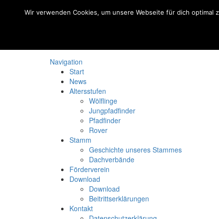
Wir verwenden Cookies, um unsere Webseite für dich optimal 
Navigation
Start
News
Altersstufen
Wölflinge
Jungpfadfinder
Pfadfinder
Rover
Stamm
Geschichte unseres Stammes
Dachverbände
Förderverein
Download
Download
Beitrittserklärungen
Kontakt
Datenschutzerklärung