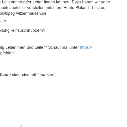
 Leiterinnen oder Leiter finden können. Dazu haben wir unter
euch auch hier vorstell
en möchten. Heute Plakat 1: Lust auf
info@dpsg-witzenhausen.de
hen?
leitung reinzuschnuppern?
nig Leiterinnen und Leiter? Schaut mal unter
https://
pfehlen!
liche Felder sind mit
*
markiert